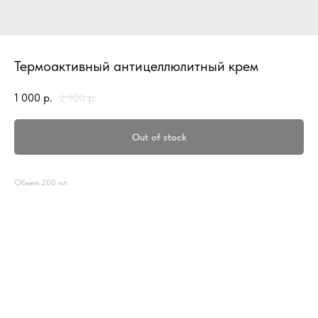
Термоактивный антицеллюлитный крем
1 000
р.
2 100
р.
Out of stock
Объем 200 мл